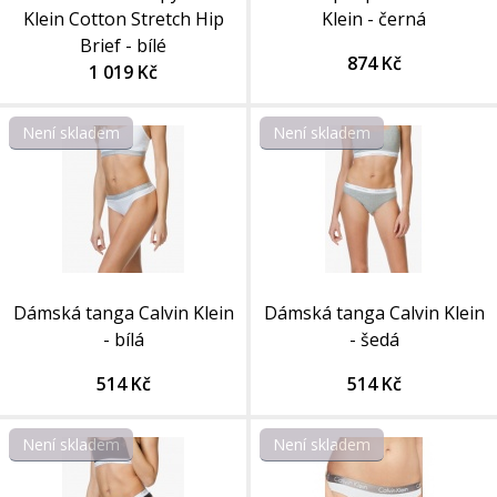
Klein Cotton Stretch Hip
Klein - černá
Brief - bílé
874 Kč
1 019 Kč
Není skladem
Není skladem
Dámská tanga Calvin Klein
Dámská tanga Calvin Klein
- bílá
- šedá
514 Kč
514 Kč
Není skladem
Není skladem