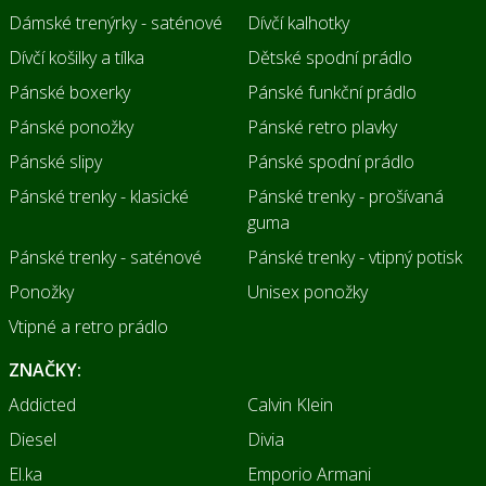
Dámské trenýrky - saténové
Dívčí kalhotky
Dívčí košilky a tílka
Dětské spodní prádlo
Pánské boxerky
Pánské funkční prádlo
Pánské ponožky
Pánské retro plavky
Pánské slipy
Pánské spodní prádlo
Pánské trenky - klasické
Pánské trenky - prošívaná
guma
Pánské trenky - saténové
Pánské trenky - vtipný potisk
Ponožky
Unisex ponožky
Vtipné a retro prádlo
ZNAČKY:
Addicted
Calvin Klein
Diesel
Divia
El.ka
Emporio Armani