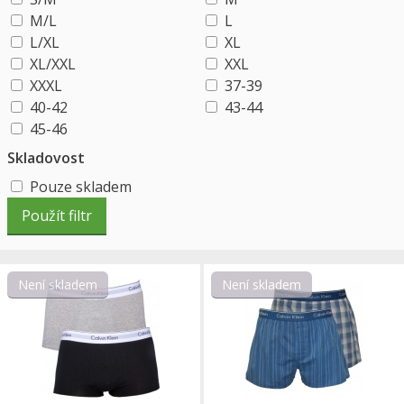
M/L
L
L/XL
XL
XL/XXL
XXL
XXXL
37-39
40-42
43-44
45-46
Skladovost
Pouze skladem
Není skladem
Není skladem