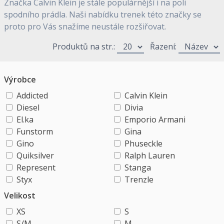
Značka Calvin Klein je stále populárnější i na poli
spodního prádla. Naši nabídku trenek této značky se
proto pro Vás snažíme neustále rozšiřovat.
Produktů na str.:
Řazení:
Výrobce
Addicted
Calvin Klein
Diesel
Divia
El.ka
Emporio Armani
Funstorm
Gina
Gino
Phuseckle
Quiksilver
Ralph Lauren
Represent
Stanga
Styx
Trenzle
Velikost
XS
S
S/M
M